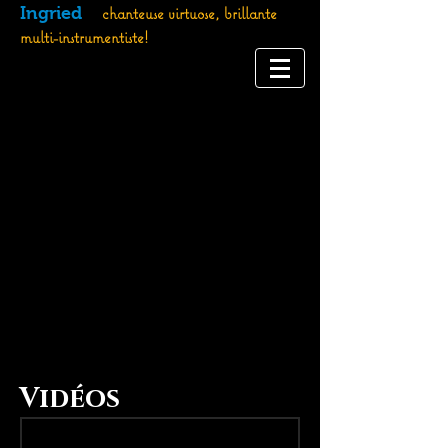
Ingried
chanteuse virtuose, brillante
multi-instrumentiste!
Vidéos