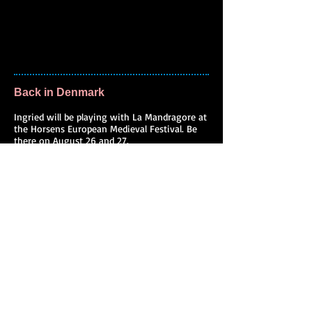
Back in Denmark
Ingried will be playing with La Mandragore at
the Horsens European Medieval Festival. Be
there on August 26 and 27.
New solo album coming soon!
The printed copies will be available soon, but you
can already listen to it here:
ingried.bandcamp.com/album/islands
A concert series at the Kisimul Castle
Come listen to some Gaelic and Scottish Songs at