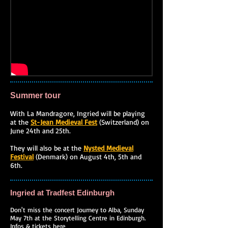
Summer tour
With La Mandragore, Ingried will be playing
at the
St-Jean Medieval Fest
(Switzerland) on
June 24th and 25th.
They will also be at the
Nysted Medieval
Festival
(Denmark) on August 4th, 5th and
6th.
Ingried at Tradfest Edinburgh
Don't miss the concert Journey to Alba, Sunday
May 7th at the Storytelling Centre in Edinburgh.
Infos & tickets here